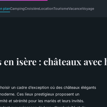
n plan
Camping
Croisière
Location
Tourisme
Vacance
Voyage
s en isère : châteaux ave
t choisir un cadre d’exception où des châteaux élégants
moderne. Ces lieux prestigieux proposent un
ité et sérénité pour les mariés et leurs invités.