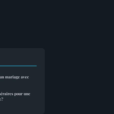
 un mariage avec
néraires pour une
e?