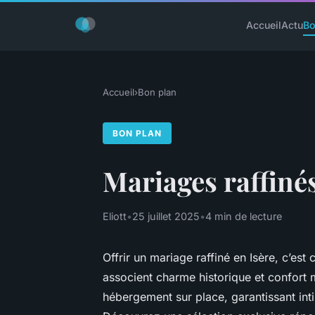
Accueil
Actu
Bo
Accueil
›
Bon plan
BON PLAN
Mariages raffiné
Eliott
•
25 juillet 2025
•
4 min de lecture
Offrir un mariage raffiné en Isère, c’es
associent charme historique et confort 
hébergement sur place, garantissant intim