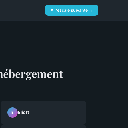
À l'escale suivante →
c hébergement
Eliott
E